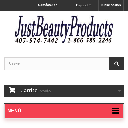
Contáctenos
Iniciar sesión
Español
Carrito
vacío
MENÚ