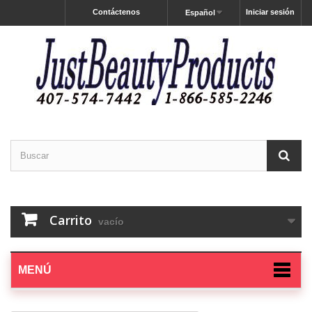
Contáctenos
Iniciar sesión
Español
Carrito
vacío
MENÚ