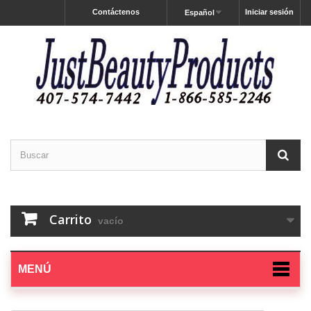
Contáctenos
Iniciar sesión
Español
Carrito
vacío
MENÚ