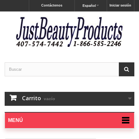
Contáctenos
Iniciar sesión
Español
Carrito
vacío
MENÚ