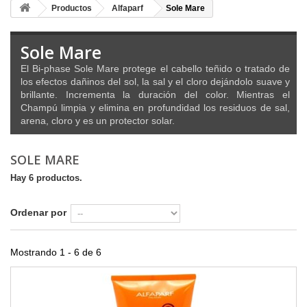
Productos
Alfaparf
Sole Mare
Sole Mare
El Bi-phase Sole Mare protege el cabello teñido o tratado de
los efectos dañinos del sol, la sal y el cloro dejándolo suave y
brillante. Incrementa la duración del color. Mientras el
Champú limpia y elimina en profundidad los residuos de sal,
arena, cloro y es un protector solar.
SOLE MARE
Hay 6 productos.
Ordenar por
Mostrando 1 - 6 de 6