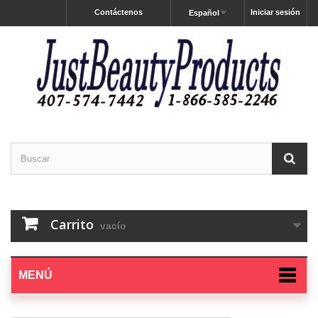
Contáctenos
Iniciar sesión
Español
Carrito
vacío
MENÚ