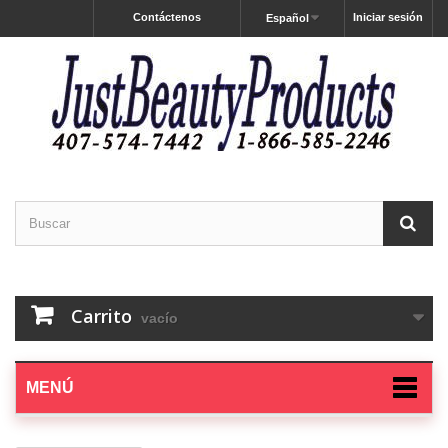
Contáctenos
Iniciar sesión
Español
Carrito
vacío
MENÚ