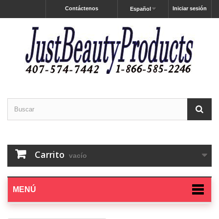
Contáctenos
Iniciar sesión
Español
Carrito
vacío
MENÚ