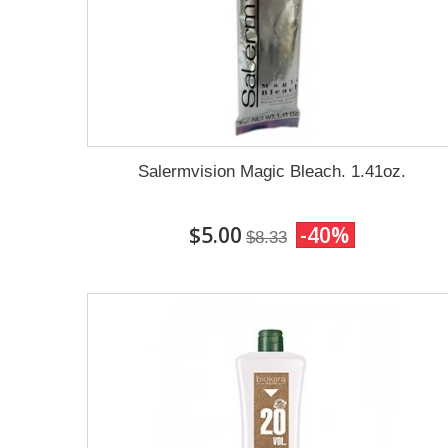
Salermvision Magic Bleach. 1.41oz.
$5.00
-40%
$8.33