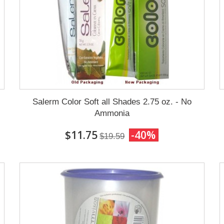
Salerm Color Soft all Shades 2.75 oz. - No
Ammonia
$11.75
-40%
$19.59