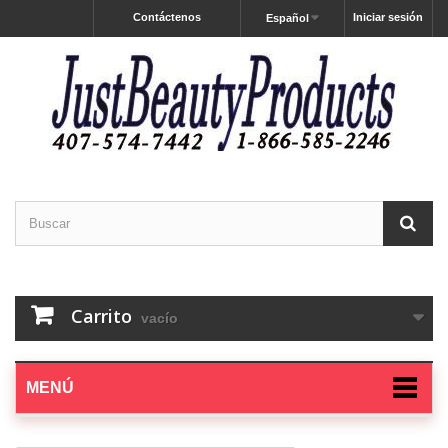
Contáctenos
Iniciar sesión
Español
Carrito
vacío
MENÚ