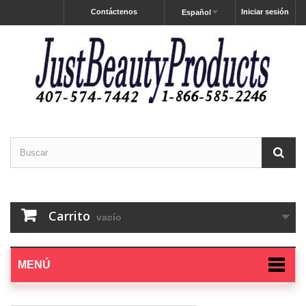
Contáctenos
Iniciar sesión
Español
Carrito
vacío
MENÚ