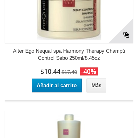
Alter Ego Nequal spa Harmony Therapy Champú
Control Sebo 250ml/8.45oz
$10.44
-40%
$17.40
Añadir al carrito
Más