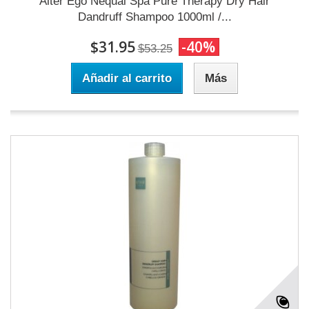
Alter Ego Nequal Spa Pure Therapy Dry Hair
Dandruff Shampoo 1000ml /...
$31.95
-40%
$53.25
Añadir al carrito
Más