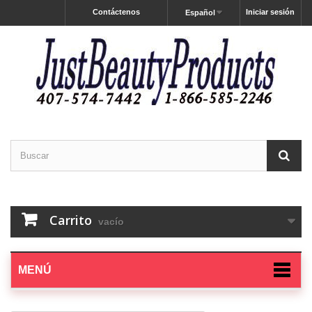
Contáctenos
Iniciar sesión
Español
Carrito
vacío
MENÚ