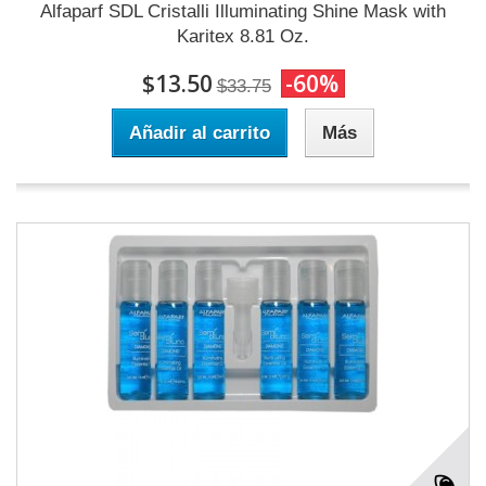
Alfaparf SDL Cristalli Illuminating Shine Mask with
Karitex 8.81 Oz.
$13.50
-60%
$33.75
Añadir al carrito
Más