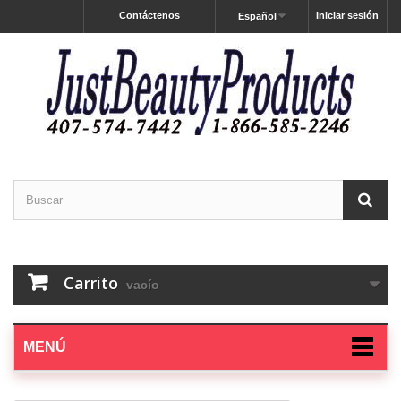
Contáctenos
Iniciar sesión
Español
Carrito
vacío
MENÚ