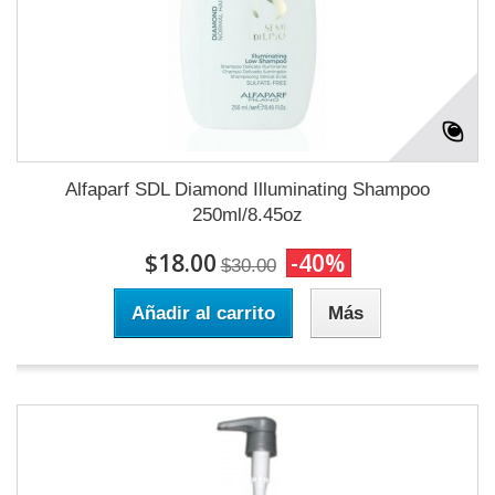
Alfaparf SDL Diamond Illuminating Shampoo
250ml/8.45oz
$18.00
-40%
$30.00
Añadir al carrito
Más