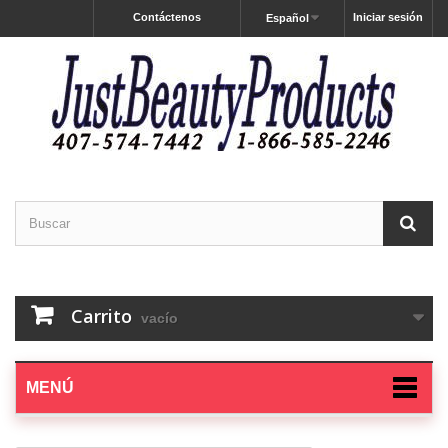
Contáctenos
Iniciar sesión
Español
Carrito
vacío
MENÚ