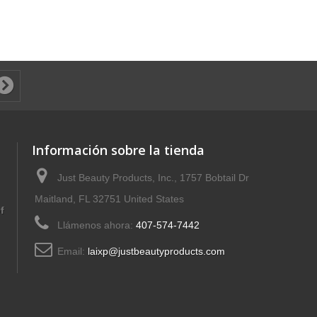
Información sobre la tienda
Just Beauty Products, Inc., 1757 Bobtail Dr
Maitland, FL 32751 United States
f
Llámenos ahora:
407-574-7442
Email:
laixp@justbeautyproducts.com