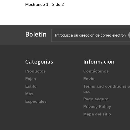
Mostrando 1 - 2 de 2
Boletín
Categorías
Información
Productos
Contáctenos
Fajas
Envío
Estilo
Terms and conditions o
use
Más
Pago seguro
Especiales
Privacy Policy
Mapa del sitio