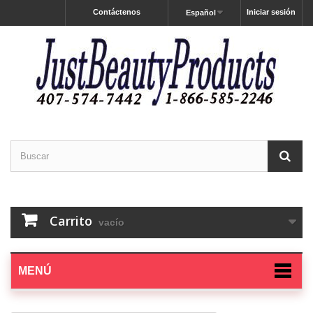
Contáctenos
Iniciar sesión
Español
Carrito
vacío
MENÚ