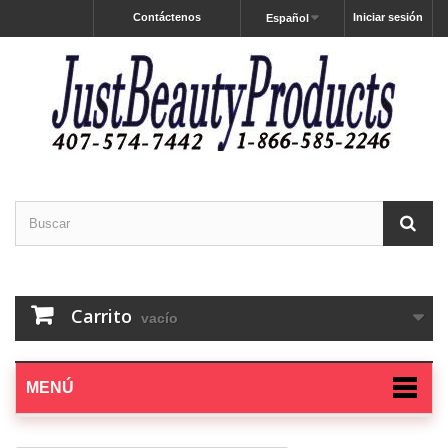
Contáctenos
Iniciar sesión
Español
Carrito
vacío
MENÚ