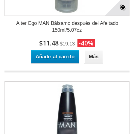
Alter Ego MAN Bálsamo después del Afeitado
150ml/5.07oz
$11.48
-40%
$19.13
Añadir al carrito
Más