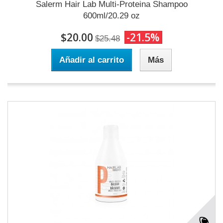
Salerm Hair Lab Multi-Proteina Shampoo
600ml/20.29 oz
$20.00
-21.5%
$25.48
Añadir al carrito
Más