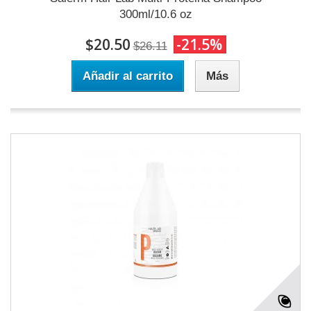
300ml/10.6 oz
$20.50
-21.5%
$26.11
Añadir al carrito
Más