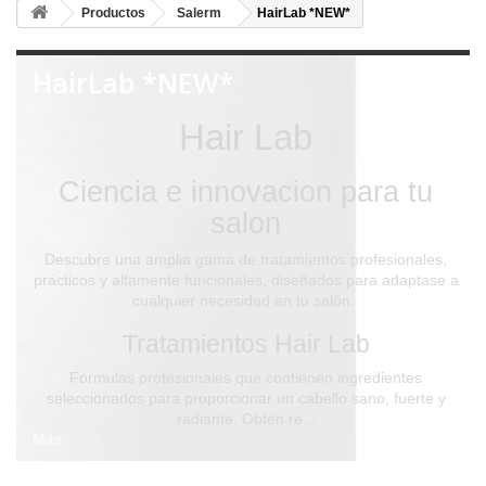
Productos
Salerm
HairLab *NEW*
HairLab *NEW*
Hair Lab
Ciencia e innovacion para tu
salon
Descubre una amplia gama de tratamientos profesionales,
prácticos y altamente funcionales, diseñados para adaptase a
cualquier necesidad en tu salón.
Tratamientos Hair Lab
Fórmulas profesionales que contienen ingredientes
seleccionados para proporcionar un cabello sano, fuerte y
radiante. Obtén re...
Más