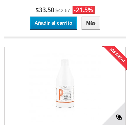
$33.50
-21.5%
$42.67
Añadir al carrito
Más
¡OFERTA!