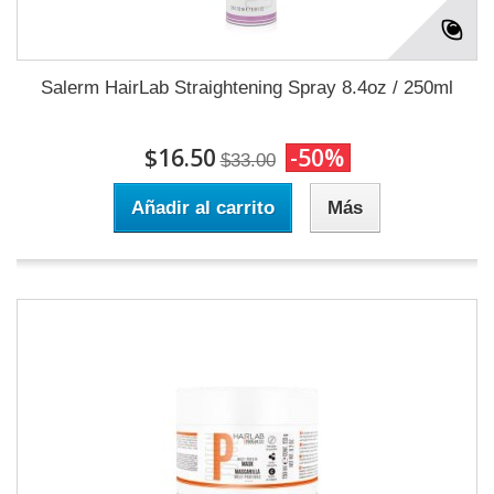
Salerm HairLab Straightening Spray 8.4oz / 250ml
$16.50
-50%
$33.00
Añadir al carrito
Más