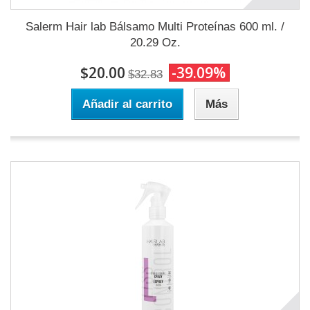
Salerm Hair lab Bálsamo Multi Proteínas 600 ml. /
20.29 Oz.
$20.00
-39.09%
$32.83
Añadir al carrito
Más