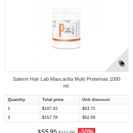
Salerm Hair Lab Mascarilla Multi Proteínas 1000
ml.
Quantity
Total price
Unit discount
2
$107.42
$53.71
3
$157.78
$52.59
$55.95
-50%
$111.90