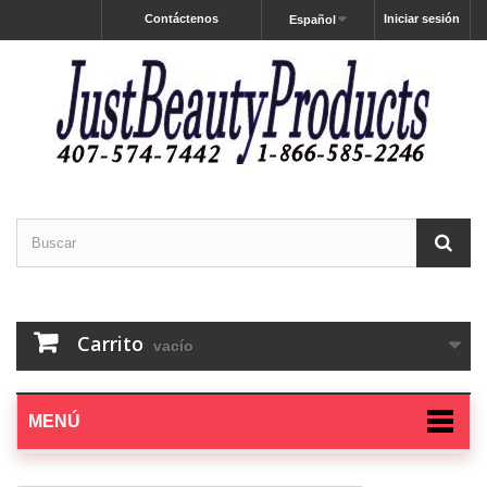
Contáctenos
Iniciar sesión
Español
Carrito
vacío
MENÚ