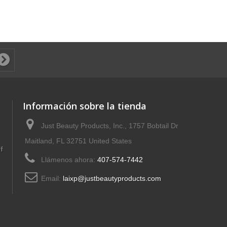
Información sobre la tienda
Just Beauty Products, Inc., 1757 Bobtail Dr
Maitland, FL 32751 United States
f
Llámenos ahora:
407-574-7442
Email:
laixp@justbeautyproducts.com