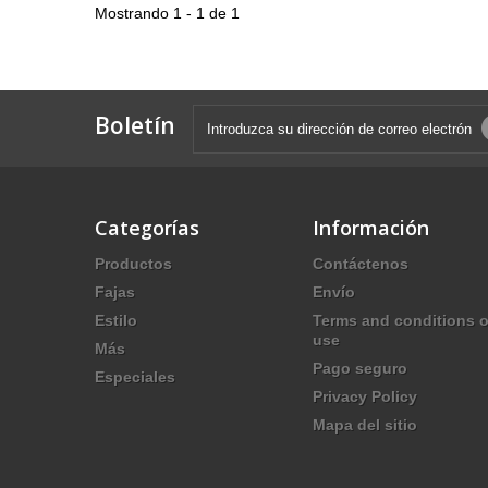
Mostrando 1 - 1 de 1
Boletín
Categorías
Información
Productos
Contáctenos
Fajas
Envío
Estilo
Terms and conditions o
use
Más
Pago seguro
Especiales
Privacy Policy
Mapa del sitio