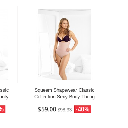
ssic
Squeem Shapewear Classic
anty
Collection Sexy Body Thong
0%
$59.00
-40%
$98.33