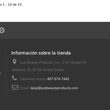
 1 - 14 de 14
Información sobre la tienda
Just Beauty Products, Inc., 1757 Bobtail Dr
Maitland, FL 32751 United States
f
Llámenos ahora:
407-574-7442
Email:
laixp@justbeautyproducts.com