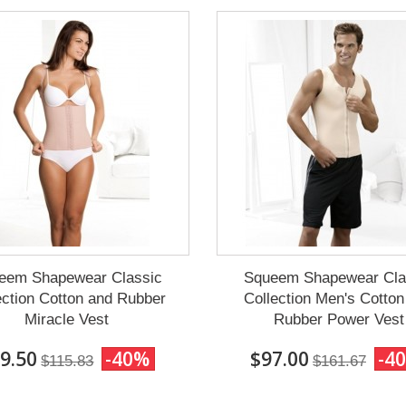
eem Shapewear Classic
Squeem Shapewear Cla
ection Cotton and Rubber
Collection Men's Cotton
Miracle Vest
Rubber Power Vest
9.50
-40%
$97.00
-4
$115.83
$161.67