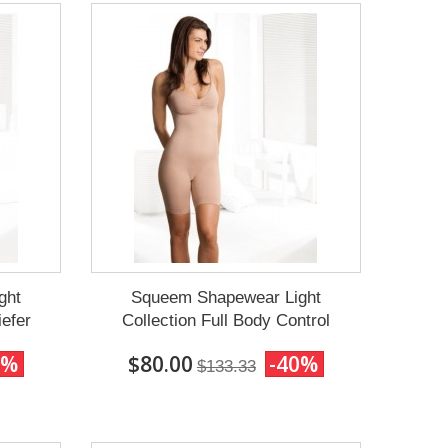
ght
Squeem Shapewear Light
iefer
Collection Full Body Control
0%
$80.00
-40%
$133.33