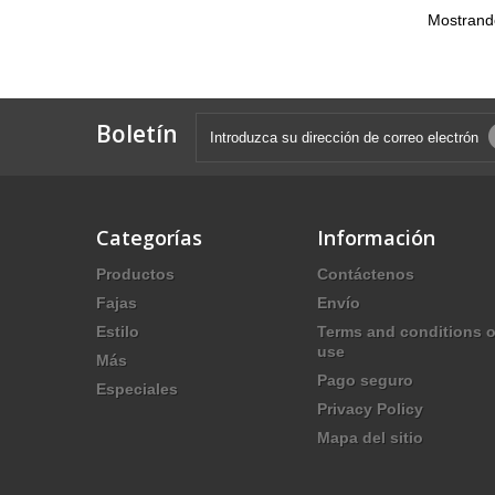
Mostrando
Boletín
Categorías
Información
Productos
Contáctenos
Fajas
Envío
Estilo
Terms and conditions o
use
Más
Pago seguro
Especiales
Privacy Policy
Mapa del sitio