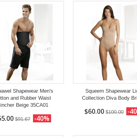
pawel Shapewear Men's
Squeem Shapewear Li
tton and Rubber Waist
Collection Diva Body Br
incher Beige 35CA01
$60.00
-4
$100.00
55.00
-40%
$91.67