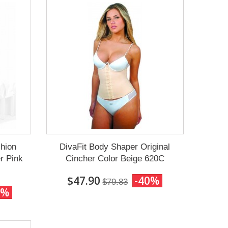
hion
DivaFit Body Shaper Original
r Pink
Cincher Color Beige 620C
$47.90
-40%
$79.83
0%