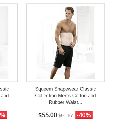
ssic
Squeem Shapewear Classic
 and
Collection Men's Cotton and
Rubber Waist...
0%
$55.00
-40%
$91.67