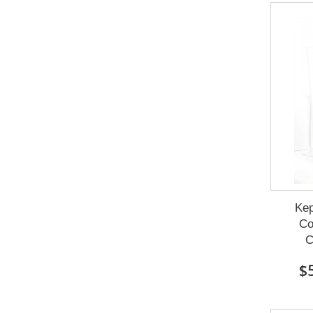
Ke
Co
C
$