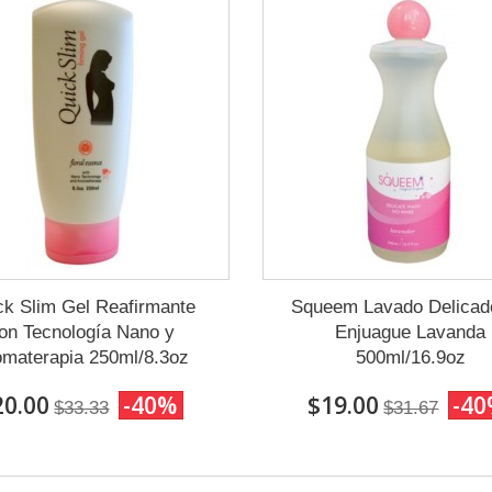
ck Slim Gel Reafirmante
Squeem Lavado Delicad
on Tecnología Nano y
Enjuague Lavanda
omaterapia 250ml/8.3oz
500ml/16.9oz
20.00
-40%
$19.00
-4
$33.33
$31.67