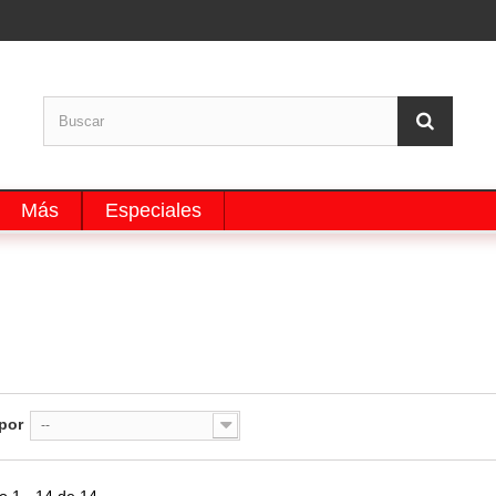
Más
Especiales
por
--