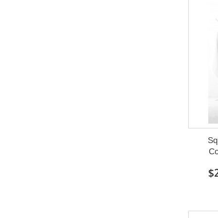
Sq
Co
$