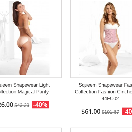
ueem Shapewear Light
Squeem Shapewear Fas
llection Magical Panty
Collection Fashion Cinche
44FC02
26.00
-40%
$43.33
$61.00
-4
$101.67