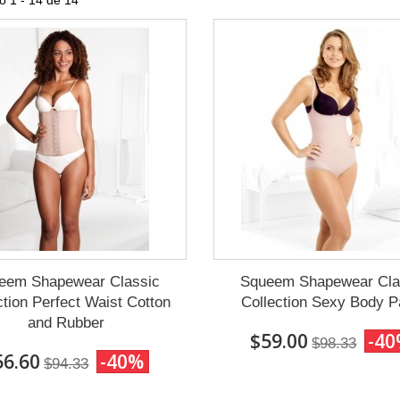
 1 - 14 de 14
eem Shapewear Classic
Squeem Shapewear Cla
ction Perfect Waist Cotton
Collection Sexy Body P
and Rubber
$59.00
-4
$98.33
56.60
-40%
$94.33