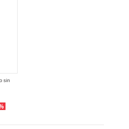
o sin
0%