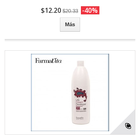
$12.20
-40%
$20.33
Más