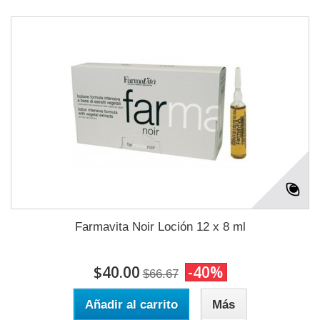
Farmavita Noir Loción 12 x 8 ml
$40.00
-40%
$66.67
Añadir al carrito
Más