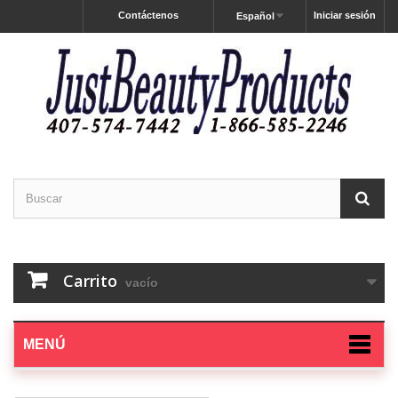
Contáctenos
Iniciar sesión
Español
Carrito
vacío
MENÚ