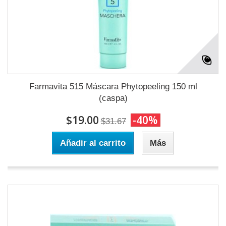
Farmavita 515 Máscara Phytopeeling 150 ml
(caspa)
$19.00
-40%
$31.67
Añadir al carrito
Más