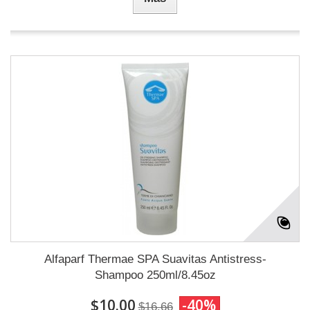
Alfaparf Thermae SPA Suavitas Antistress-
Shampoo 250ml/8.45oz
$10.00
-40%
$16.66