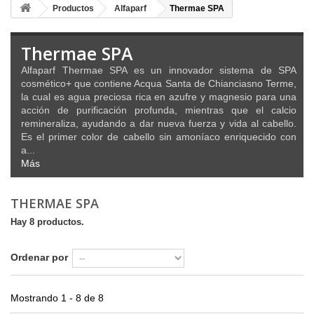
Productos
Alfaparf
Thermae SPA
Thermae SPA
Alfaparf Thermae SPA es un innovador sistema de SPA
cosmético+ que contiene Acqua Santa de Chianciasno Terme,
la cual es agua preciosa rica en azufre y magnesio para una
acción de purificación profunda, mientras que el calcio
remineraliza, ayudando a dar nueva fuerza y vida al cabello.
Es el primer color de cabello sin amoníaco enriquecido con
a...
Más
THERMAE SPA
Hay 8 productos.
Ordenar por
Mostrando 1 - 8 de 8