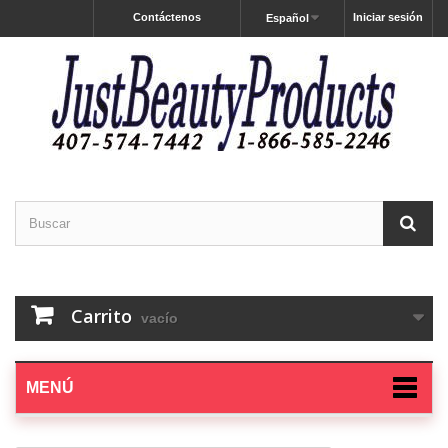
Contáctenos
Iniciar sesión
Español
Carrito
vacío
MENÚ