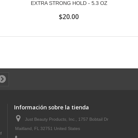
EXTRA STRONG HOLD - 5.3 OZ
$20.00
Información sobre la tienda
Just Beauty Products, Inc., 1757 Bobtail Dr
Maitland, FL 32751 United States
f