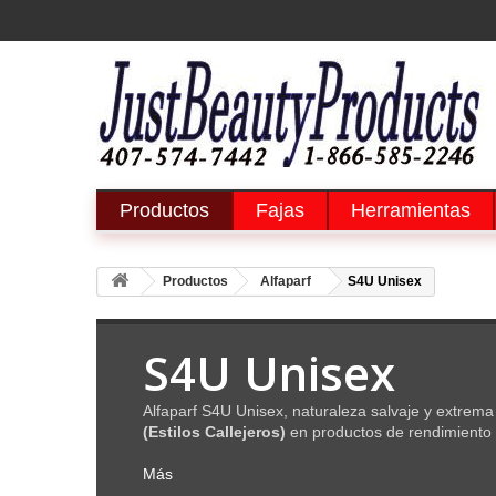
Productos
Fajas
Herramientas
Productos
Alfaparf
S4U Unisex
S4U Unisex
Alfaparf S4U Unisex, naturaleza salvaje y extrema
(Estilos Callejeros)
en productos de rendimiento
Más