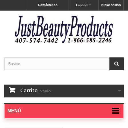
Contáctenos
Iniciar sesión
Español
Carrito
vacío
MENÚ