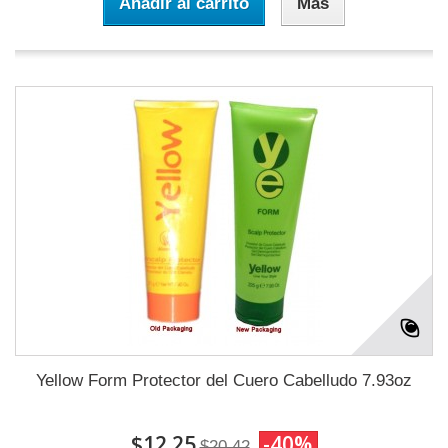
Añadir al carrito
Más
Yellow Form Protector del Cuero Cabelludo 7.93oz
$12.25
-40%
$20.42