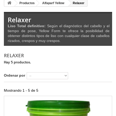
Productos
Alfaparf Yellow
Relaxer
Relaxer
Liso Total definitivo:
Según el diagnóstico del cabello y el
tiempo de pose, Yellow Form te ofrece la posibilidad de
obtener distintos tipos de liso con cualquier clase de cabellos
rizados, crespos y muy crespos.
RELAXER
Hay 5 productos.
Ordenar por
Mostrando 1 - 5 de 5