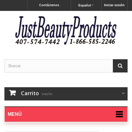
Contáctenos
Iniciar sesión
Español
Carrito
vacío
MENÚ