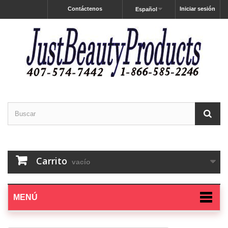
Contáctenos
Iniciar sesión
Español
Carrito
vacío
MENÚ