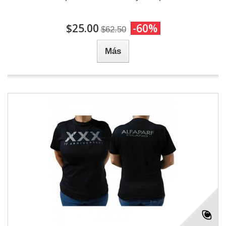
$25.00
-60%
$62.50
Más