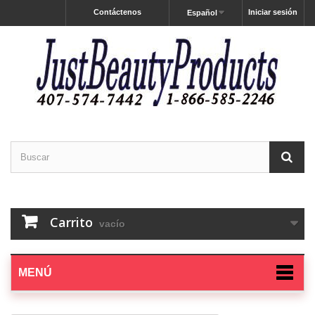
Contáctenos
Iniciar sesión
Español
Carrito
vacío
MENÚ