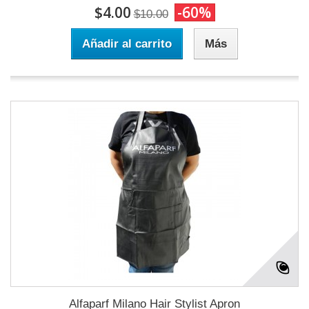
$4.00
-60%
$10.00
Añadir al carrito
Más
Alfaparf Milano Hair Stylist Apron