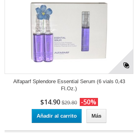
Alfaparf Splendore Essential Serum (6 vials 0,43
Fl.Oz.)
$14.90
-50%
$29.80
Añadir al carrito
Más