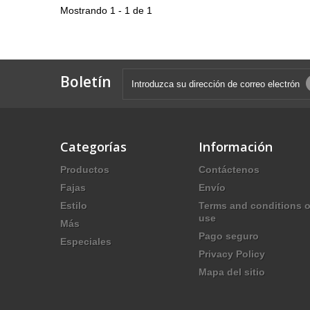
Mostrando 1 - 1 de 1
Boletín
Categorías
Información
Productos
Contáctenos
Fajas
Envío
Estilo
Terms and conditions o
use
Más
Pago seguro
Especiales
Privacy Policy
Mapa del sitio