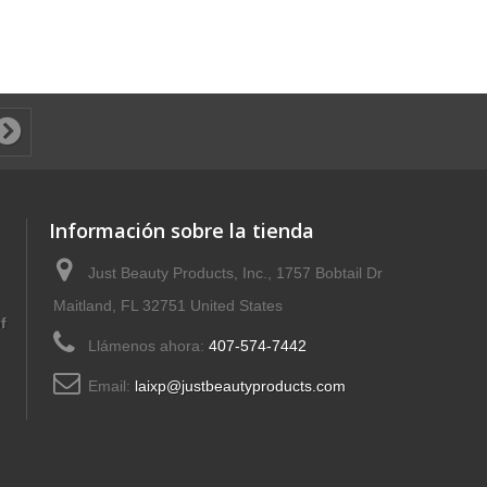
Información sobre la tienda
Just Beauty Products, Inc., 1757 Bobtail Dr
Maitland, FL 32751 United States
f
Llámenos ahora:
407-574-7442
Email:
laixp@justbeautyproducts.com