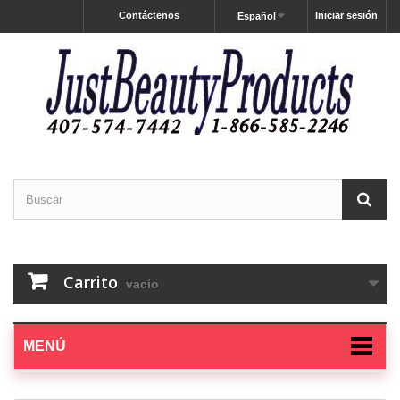
Contáctenos
Iniciar sesión
Español
Carrito
vacío
MENÚ