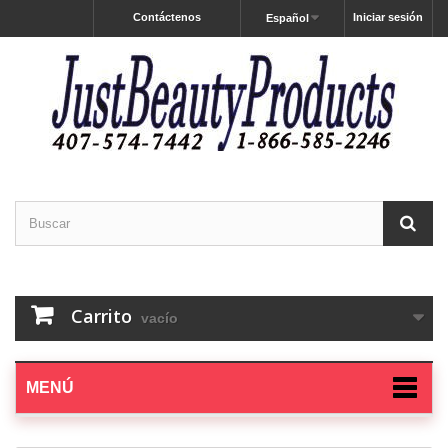
Contáctenos
Iniciar sesión
Español
Carrito
vacío
MENÚ